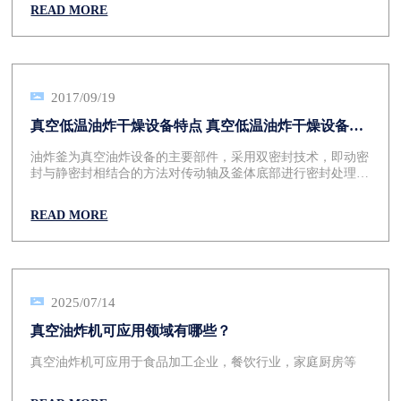
护装置。 配有温湿度监控系统。
READ MORE
2017/09/19
真空低温油炸干燥设备特点 真空低温油炸干燥设备加
热方式
油炸釜为真空油炸设备的主要部件，采用双密封技术，即动密
封与静密封相结合的方法对传动轴及釜体底部进行密封处理。
传统密封基本采用单一的填料密封，这样密封效果不理想，而
且填料介质使用一段时间后磨损较快，更换麻烦。MVF系列
READ MORE
真空油炸设备克服了以上缺点，采用机械密封与进口密封圈相
结合的方法，有效地解决了传统填料密封的弊端，使用寿命长
而且更换容易，密封效果明显。
2025/07/14
真空油炸机可应用领域有哪些？
真空油炸机可应用于食品加工企业，餐饮行业，家庭厨房等