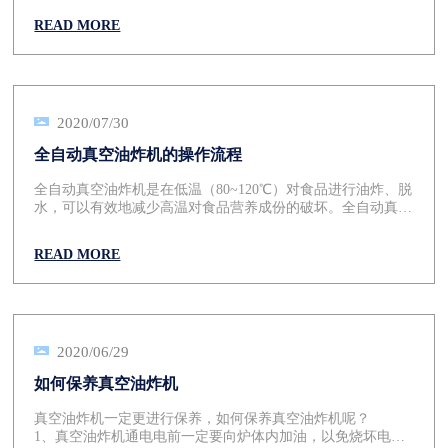
了工作时间，在工作时间到后，机器就会自动停止运行。
增多，不但使油变得污浊，氧化还会生成亚硝基吡啶、烷的致
7.工作的尾部工作就是出料清洗，等到滚筒内外的压力平衡
READ MORE
癌物质，而且高温下长时间使用的油，会产生热氧化反应，生
后，古代滚筒将料放出，将料放出后，将设备进行清洗，使用
成不饱和脂肪酸的过氧化物，直接妨碍机体对油脂和蛋白质的
的清洗剂配水进行清洗。再用清水清洗。 真空油炸机可以
吸收，降低食品的营养价值。 在真空下连续性完成，产品
很快的对食材完成油炸工作，多见于街边快餐的营业。
含油量低，产品处于负压状态，在这种相对缺氧的条件下进行
食品加工，可以减轻甚至避免氧化作用（例如脂肪酸败、酶促
褐变和其他氧化变质等）所带来的危害。在负压状态，以油作
2020/07/30
为传热媒介，食品内部的水分（自由水和部分结合水）会急剧
全自动真空油炸机的操作流程
蒸发而喷出，使组织形成疏松多孔的结构，所以真空油炸产品
相对油炸食品来说更健康，营养、方便、绿色，而绿色是当前
全自动真空油炸机是在低温（80~120℃）对食品进行油炸、脱
食品生产发展的趋势，这是现在真空油炸机为什么很火的原
水，可以有效地减少高温对食品营养成份的破坏。全自动真空
因。
油炸机的操作流程如下:
READ MORE
2020/06/29
如何保养真空油炸机
真空油炸机一定更进行保养，如何保养真空油炸机呢？
1、真空油炸机通电电前一定要向炉体内加油，以免烧坏电热