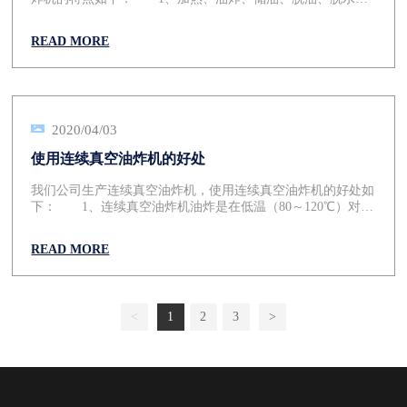
油过滤一体设计，在真空下连续性完成，产品含油量低，产品
处于负压状态，在这种相对缺氧的条件下进行食品加工，可以
READ MORE
减轻甚至避免氧化作用（例如脂肪酸败、酶促褐变和其他氧化
变质等）所带来的危害。在负压状态，以油作为传热媒介，食
品内部的水分（自由水和部分结合水）会急剧蒸发而喷出，使
组织形成疏松多孔的结构。 2、自动控制温度和压力（真
空度），无过热、无过压，确保产品质量和安全生产。
4、油水分离系统可将蒸发的水油冷却分离，减少水循环的污
2020/04/03
染，提高水的反复使用率，减少油的损耗。 连续真空油炸
使用连续真空油炸机的好处
机的发展推动我国现有食品加工业的技术进步。
我们公司生产连续真空油炸机，使用连续真空油炸机的好处如
下： 1、连续真空油炸机油炸是在低温（80～120℃）对食
品进行油炸、脱水，可以减少高温对食品营养成分的破坏。
2、使用连续真空油炸机可以防止食用油脂劣化变质，不必
READ MORE
加入其他抗氧化剂，可以提高油的反复利用率，降低成本。
3、连续真空油炸机的含油率在10%-20％，节油30％-40%，
节油效果显著。食品脆而不腻，可贮性能良好。 4、连续
真空油炸机在真空状态下，果蔬细胞间隙中的水分急剧汽化、
<
1
2
3
>
膨胀，间隙扩大，膨化效果好，产品酥脆可口，且具良好的复
水性能。 连续真空油炸机适用于坚果类，膨化食品，面制
品，肉制品，水产品，豆制品等等。