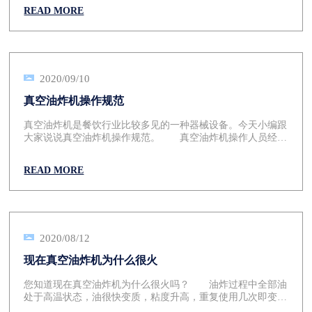
READ MORE
2020/09/10
真空油炸机操作规范
真空油炸机是餐饮行业比较多见的一种器械设备。今天小编跟
大家说说真空油炸机操作规范。 真空油炸机操作人员经过
培训上岗，油炸机在运行时突遇故障或者是临时性问题，不得
擅自拆装，经过人员的现场指导或者交由的工作人员进行处
READ MORE
理。 1.真空油炸机加料:开启真空泵，在达到一定的负压的
时候，将吸料管连接上吸料。 2.使用真空泵抽真空并保持
真空度。 3.控制好运行时间，真空油炸机有专门的时间设
置按钮，可以根据不同的需要来进行设置。使其发挥出大的效
率。时间从秒-小时不同设置。 4.我们可以桶控制面板上
的滚动时间来进行设置滚揉时间，真空油炸机生产时会有一定
2020/08/12
的间歇，可以根据不同需要来自定义设置。方便简单。间歇时
现在真空油炸机为什么很火
间和工作时间为分别设置，拥有的时间控制按钮。 5.将控
制版面上的旋钮扳到"运行"，真空泵和充气旋钮扳到"开"，机
您知道现在真空油炸机为什么很火吗？ 油炸过程中全部油
器开始按设定方式运行。 6.工作结束后要停止真空油炸机
处于高温状态，油很快变质，粘度升高，重复使用几次即变成
的工作，旋转控制面板的旋钮到停的位置就可以，若是设置好
黑褐色，而积存在锅底的食物残渣，随着油使用时间的延长而